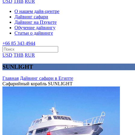
USD
THB
RUR
О нашем дайв-центре
Дайвинг сафари
Дайвинг на Пхукете
Обучение дайвингу
Статьи о дайвинге
+66 85 343 4944
USD
THB
RUR
SUNLIGHT
Главная
Дайвинг сафари в Египте
Сафарийный корабль SUNLIGHT