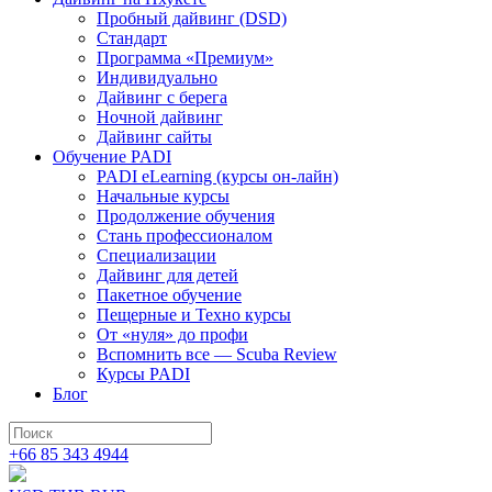
Пробный дайвинг (DSD)
Стандарт
Программа «Премиум»
Индивидуально
Дайвинг с берега
Ночной дайвинг
Дайвинг сайты
Обучение PADI
PADI eLearning (курсы он-лайн)
Начальные курсы
Продолжение обучения
Стань профессионалом
Специализации
Дайвинг для детей
Пакетное обучение
Пещерные и Техно курсы
От «нуля» до профи
Вспомнить все — Scuba Review
Курсы PADI
Блог
+66 85 343 4944