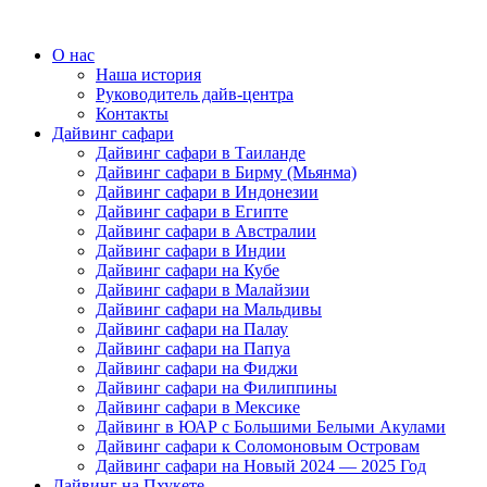
О нас
Наша история
Руководитель дайв-центра
Контакты
Дайвинг сафари
Дайвинг сафари в Таиланде
Дайвинг сафари в Бирму (Мьянма)
Дайвинг сафари в Индонезии
Дайвинг сафари в Египте
Дайвинг сафари в Австралии
Дайвинг сафари в Индии
Дайвинг сафари на Кубе
Дайвинг сафари в Малайзии
Дайвинг сафари на Мальдивы
Дайвинг сафари на Палау
Дайвинг сафари на Папуа
Дайвинг сафари на Фиджи
Дайвинг сафари на Филиппины
Дайвинг сафари в Мексике
Дайвинг в ЮАР с Большими Белыми Акулами
Дайвинг сафари к Соломоновым Островам
Дайвинг сафари на Новый 2024 — 2025 Год
Дайвинг на Пхукете