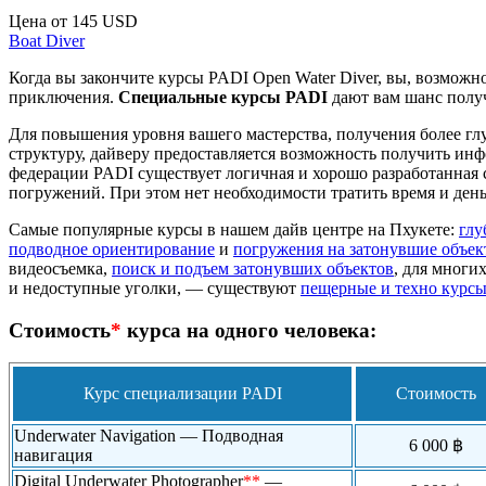
Цена от
145 USD
Boat Diver
Когда вы закончите курсы PADI Open Water Diver, вы, возмож
приключения.
Специальные курсы PADI
дают вам шанс получ
Для повышения уровня вашего мастерства, получения более гл
структуру, дайверу предоставляется возможность получить ин
федерации PADI существует логичная и хорошо разработанная с
погружений. При этом нет необходимости тратить время и ден
Самые популярные курсы в нашем дайв центре на Пхукете:
глу
подводное ориентирование
и
погружения на затонувшие объе
видеосъемка,
поиск и подъем затонувших объектов
, для многи
и недоступные уголки, — существуют
пещерные и техно курс
Стоимость
*
курса на одного человека:
Курс специализации PADI
Стоимость
Underwater Navigation — Подводная
6 000 ฿
навигация
Digital Underwater Photographer
**
—