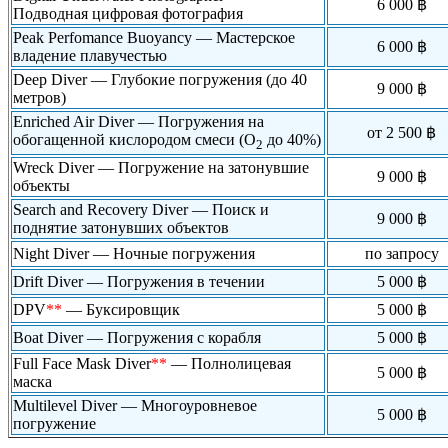
6 000 ฿
Подводная цифровая фотография
Peak Perfomance Buoyancy — Мастерское
6 000 ฿
владение плавучестью
Deep Diver — Глубокие погружения (до 40
9 000 ฿
метров)
Enriched Air Diver — Погружения на
от 2 500 ฿
обогащенной кислородом смеси (O
до 40%)
2
Wreck Diver — Погружение на затонувшие
9 000 ฿
объекты
Search and Recovery Diver — Поиск и
9 000 ฿
поднятие затонувших объектов
Night Diver — Ночные погружения
по запросу
Drift Diver — Погружения в течении
5 000 ฿
DPV
**
— Буксировщик
5 000 ฿
Boat Diver — Погружения с корабля
5 000 ฿
Full Face Mask Diver
**
— Полнолицевая
5 000 ฿
маска
Multilevel Diver — Многоуровневое
5 000 ฿
погружение