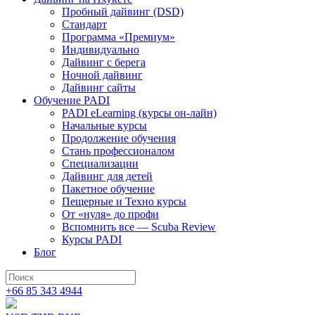
Пробный дайвинг (DSD)
Стандарт
Программа «Премиум»
Индивидуально
Дайвинг с берега
Ночной дайвинг
Дайвинг сайты
Обучение PADI
PADI eLearning (курсы он-лайн)
Начальные курсы
Продолжение обучения
Стань профессионалом
Специализации
Дайвинг для детей
Пакетное обучение
Пещерные и Техно курсы
От «нуля» до профи
Вспомнить все — Scuba Review
Курсы PADI
Блог
+66 85 343 4944