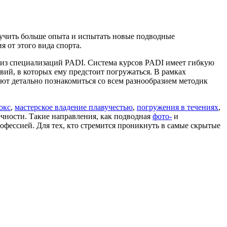
олучить больше опыта и испытать новые подводные
 от этого вида спорта.
 из специализаций PADI. Система курсов PADI имеет гибкую
вий, в которых ему предстоит погружаться. В рамках
яют детально познакомиться со всем разнообразием методик
окс
,
мастерское владение плавучестью
,
погружения в течениях
,
чности. Такие направления, как подводная
фото-
и
офессией. Для тех, кто стремится проникнуть в самые скрытые