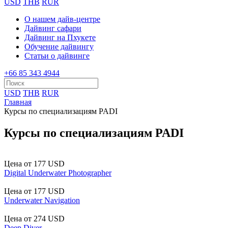
USD
THB
RUR
О нашем дайв-центре
Дайвинг сафари
Дайвинг на Пхукете
Обучение дайвингу
Статьи о дайвинге
+66 85 343 4944
USD
THB
RUR
Главная
Курсы по специализациям PADI
Курсы по специализациям PADI
Цена от
177 USD
Digital Underwater Photographer
Цена от
177 USD
Underwater Navigation
Цена от
274 USD
Deep Diver