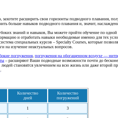
но, захотите расширить свои горизонты подводного плавания, п
ить больше навыков подводного плавания и, значит, наслаждения
убоких знаний и навыков, Вы можете пройти обучение по одной
формацию и отработать навыки необходимые именно для тех усло
истема специальных курсов – Specialty Courses, которые позвол
ьги на изучение неактуальных вопросов.
бокие погружения
,
погружения на обогащенном воздухе — нитр
кты
– расширяют Ваши подводные возможности почти до бесконе
х людей становятся увлечением на всю жизнь или даже второй пр
ы
.
Количество
Количество
дней
погружений
1
3