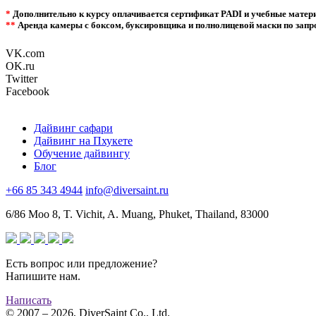
*
Дополнительно к курсу оплачивается сертификат PADI и учебные матери
**
Аренда камеры с боксом, буксировщика и полнолицевой маски по запро
VK.com
OK.ru
Twitter
Facebook
Дайвинг сафари
Дайвинг на Пхукете
Обучение дайвингу
Блог
+66 85 343 4944
info@diversaint.ru
6/86 Moo 8, T. Vichit, A. Muang, Phuket, Thailand, 83000
Есть вопрос или предложение?
Напишите нам.
Написать
© 2007 – 2026, DiverSaint Co., Ltd.