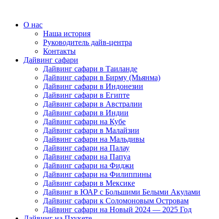
О нас
Наша история
Руководитель дайв-центра
Контакты
Дайвинг сафари
Дайвинг сафари в Таиланде
Дайвинг сафари в Бирму (Мьянма)
Дайвинг сафари в Индонезии
Дайвинг сафари в Египте
Дайвинг сафари в Австралии
Дайвинг сафари в Индии
Дайвинг сафари на Кубе
Дайвинг сафари в Малайзии
Дайвинг сафари на Мальдивы
Дайвинг сафари на Палау
Дайвинг сафари на Папуа
Дайвинг сафари на Фиджи
Дайвинг сафари на Филиппины
Дайвинг сафари в Мексике
Дайвинг в ЮАР с Большими Белыми Акулами
Дайвинг сафари к Соломоновым Островам
Дайвинг сафари на Новый 2024 — 2025 Год
Дайвинг на Пхукете