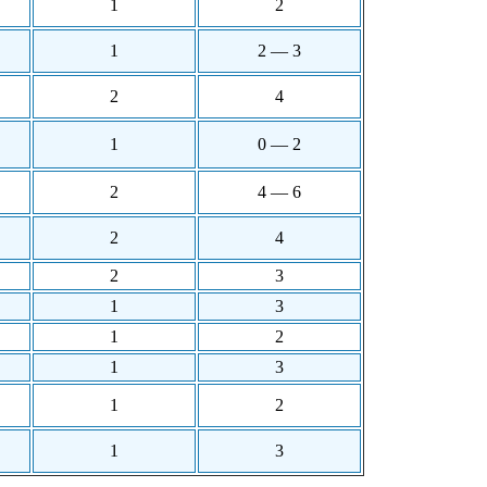
1
2
1
2 — 3
2
4
1
0 — 2
2
4 — 6
2
4
2
3
1
3
1
2
1
3
1
2
1
3