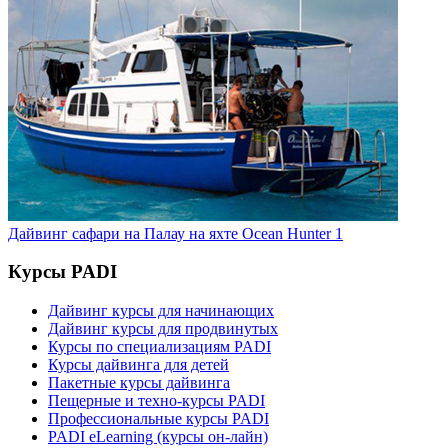
Дайвинг сафари на Палау на яхте Ocean Hunter 1
Курсы PADI
Дайвинг курсы для начинающих
Дайвинг курсы для продвинутых
Курсы по специализациям PADI
Курсы дайвинга для детей
Пакетные курсы дайвинга
Пещерные и техно-курсы PADI
Профессиональные курсы PADI
PADI eLearning (курсы он-лайн)