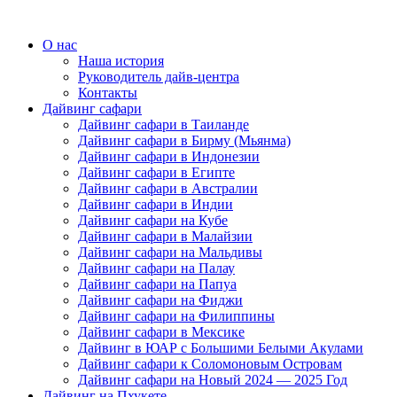
О нас
Наша история
Руководитель дайв-центра
Контакты
Дайвинг сафари
Дайвинг сафари в Таиланде
Дайвинг сафари в Бирму (Мьянма)
Дайвинг сафари в Индонезии
Дайвинг сафари в Египте
Дайвинг сафари в Австралии
Дайвинг сафари в Индии
Дайвинг сафари на Кубе
Дайвинг сафари в Малайзии
Дайвинг сафари на Мальдивы
Дайвинг сафари на Палау
Дайвинг сафари на Папуа
Дайвинг сафари на Фиджи
Дайвинг сафари на Филиппины
Дайвинг сафари в Мексике
Дайвинг в ЮАР с Большими Белыми Акулами
Дайвинг сафари к Соломоновым Островам
Дайвинг сафари на Новый 2024 — 2025 Год
Дайвинг на Пхукете