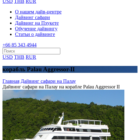
USD
THB
RUR
О нашем дайв-центре
Дайвинг сафари
Дайвинг на Пхукете
Обучение дайвингу
Статьи о дайвинге
+66 85 343 4944
USD
THB
RUR
корабль Palau Aggressor-II
Главная
Дайвинг сафари на Палау
Дайвинг сафари на Палау на корабле Palau Aggressor II