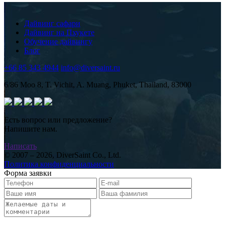
Дайвинг сафари
Дайвинг на Пхукете
Обучение дайвингу
Блог
+66 85 343 4944
info@diversaint.ru
6/86 Moo 8, T. Vichit, A. Muang, Phuket, Thailand, 83000
Есть вопрос или предложение?
Напишите нам.
Написать
© 2007 – 2026, DiverSaint Co., Ltd.
Политика конфиденциальности
Форма заявки