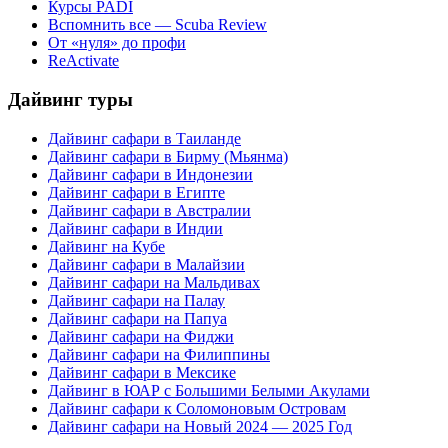
Курсы PADI
Вспомнить все — Scuba Review
От «нуля» до профи
ReActivate
Дайвинг туры
Дайвинг сафари в Таиланде
Дайвинг сафари в Бирму (Мьянма)
Дайвинг сафари в Индонезии
Дайвинг сафари в Египте
Дайвинг сафари в Австралии
Дайвинг сафари в Индии
Дайвинг на Кубе
Дайвинг сафари в Малайзии
Дайвинг сафари на Мальдивах
Дайвинг сафари на Палау
Дайвинг сафари на Папуа
Дайвинг сафари на Фиджи
Дайвинг сафари на Филиппины
Дайвинг сафари в Мексике
Дайвинг в ЮАР с Большими Белыми Акулами
Дайвинг сафари к Соломоновым Островам
Дайвинг сафари на Новый 2024 — 2025 Год