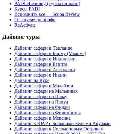
PADI eLearning (курсы он-лайн)
Курсы PADI
Вспомнить все — Scuba Review
От «нуля» до профи
ReActivate
Дайвинг туры
Дайвинг сафари в Таиланде
Дайвинг сафари в Бирму (Мьянма)
Дайвинг сафари в Индонезии
Дайвинг сафари в Египте
Дайвинг сафари в Австралии
Дайвинг сафари в Индии
Дайвинг на Кубе
Дайвинг сафари в Малайзии
Дайвинг сафари на Мальдивах
Дайвинг сафари на Палау
Дайвинг сафари на Папуа
Дайвинг сафари на Фиджи
Дайвинг сафари на Филиппины
Дайвинг сафари в Мексике
Дайвинг в ЮАР с Большими Белыми Акулами
Дайвинг сафари к Соломоновым Островам