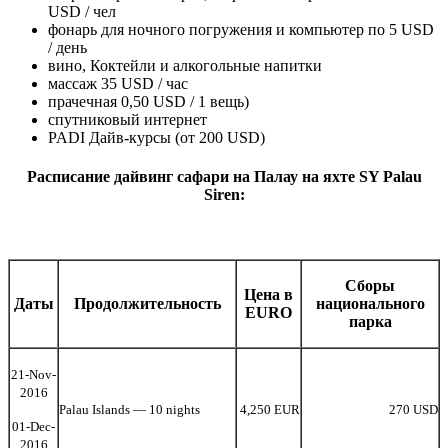
USD / чел
фонарь для ночного погружения и компьютер по 5 USD
/ день
вино, Коктейли и алкогольные напитки
массаж 35 USD / час
прачечная 0,50 USD / 1 вещь)
спутниковый интернет
PADI Дайв-курсы (от 200 USD)
Расписание дайвинг сафари на Палау на яхте SY Palau
Siren:
Сборы
Цена в
Даты
Продолжительность
национального
EURO
парка
21-Nov-
2016
Palau Islands — 10 nights
4,250 EUR
270 USD
01-Dec-
2016