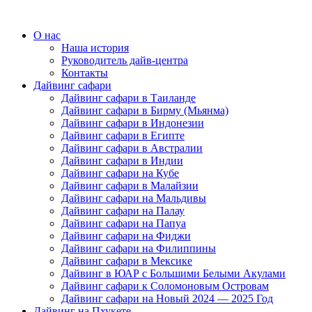
О нас
Наша история
Руководитель дайв-центра
Контакты
Дайвинг сафари
Дайвинг сафари в Таиланде
Дайвинг сафари в Бирму (Мьянма)
Дайвинг сафари в Индонезии
Дайвинг сафари в Египте
Дайвинг сафари в Австралии
Дайвинг сафари в Индии
Дайвинг сафари на Кубе
Дайвинг сафари в Малайзии
Дайвинг сафари на Мальдивы
Дайвинг сафари на Палау
Дайвинг сафари на Папуа
Дайвинг сафари на Фиджи
Дайвинг сафари на Филиппины
Дайвинг сафари в Мексике
Дайвинг в ЮАР с Большими Белыми Акулами
Дайвинг сафари к Соломоновым Островам
Дайвинг сафари на Новый 2024 — 2025 Год
Дайвинг на Пхукете