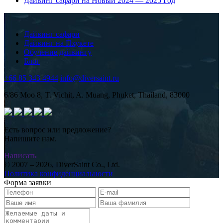
Дайвинг сафари на Новый 2024 — 2025 Год
Дайвинг сафари
Дайвинг на Пхукете
Обучение дайвингу
Блог
+66 85 343 4944
info@diversaint.ru
6/86 Moo 8, T. Vichit, A. Muang, Phuket, Thailand, 83000
Есть вопрос или предложение?
Напишите нам.
Написать
© 2007 – 2026, DiverSaint Co., Ltd.
Политика конфиденциальности
Форма заявки