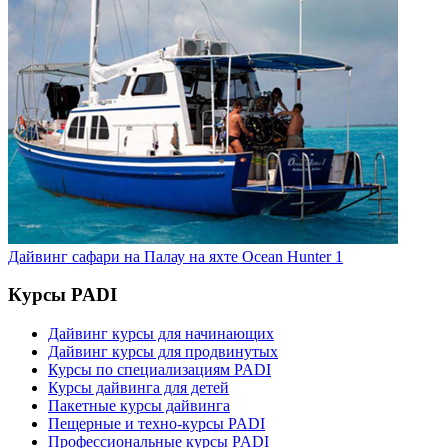
Дайвинг сафари на Палау на яхте Ocean Hunter 1
Курсы PADI
Дайвинг курсы для начинающих
Дайвинг курсы для продвинутых
Курсы по специализациям PADI
Курсы дайвинга для детей
Пакетные курсы дайвинга
Пещерные и техно-курсы PADI
Профессиональные курсы PADI