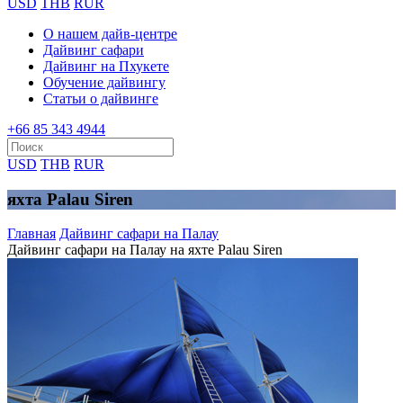
USD
THB
RUR
О нашем дайв-центре
Дайвинг сафари
Дайвинг на Пхукете
Обучение дайвингу
Статьи о дайвинге
+66 85 343 4944
USD
THB
RUR
яхта Palau Siren
Главная
Дайвинг сафари на Палау
Дайвинг сафари на Палау на яхте Palau Siren